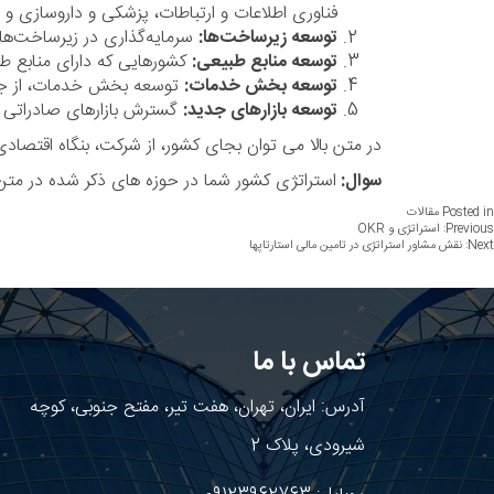
فناوری اطلاعات و ارتباطات، پزشکی و داروسازی و 
توسعه زیرساخت‌ها:
سرمایه‌گذاری در زیرساخت‌های
توسعه منابع طبیعی:
کشورهایی که دارای منابع طبیع
توسعه بخش خدمات:
توسعه بخش خدمات، از جمله
توسعه بازارهای جدید:
گسترش بازارهای صادراتی و
در متن بالا می توان بجای کشور، از شرکت، بنگاه اقتصاد
سوال:
استراتژی کشور شما در حوزه های ذکر شده در متن
Posted in
مقالات
اهبری
Previous:
استراتژی و OKR
Next:
نقش مشاور استراتژی در تامین مالی استارتاپها
وشته
تماس با ما
آدرس: ایران، تهران، هفت تیر، مفتح جنوبی، کوچه
شیرودی، پلاک 2