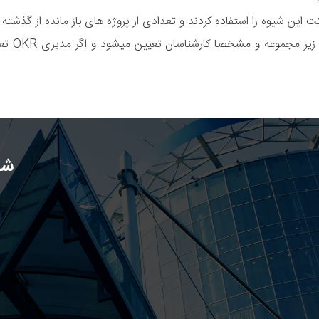
فراموش ن
شب