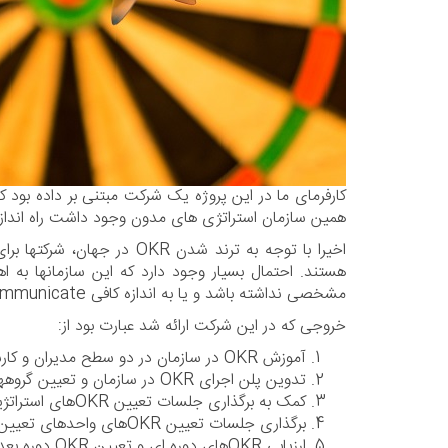
همین سازمان استراتژی های مدون وجود داشت راه اندازی OKR به صورت اصولی پیش 
اخیرا با توجه به ترند شدن
مشخصی نداشته باشد و یا به اندازه کافی communicate نشده باشد، کاری از دست OKR ساخته نیست.
خروجی که در این شرکت ارائه شد عبارت بود از:
آموزش OKR در سازمان در دو سطح مدیران و کارشناسان
تدوین پلن اجرای OKR در سازمان و تعیین گروههای هدف
کمک به برگذاری جلسات تعیین OKRهای استراتژیک با حضور مدیران شرکت
برگذاری جلسات تعیین OKRهای واحدهای تعیین شده به عنوان گروه هدف
ارزیابی OKRهای دوره ای و تعیین OKR دوره بعد