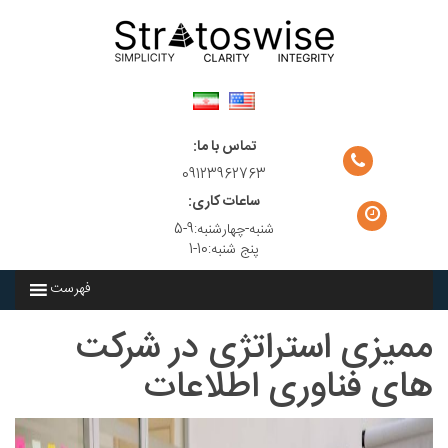
Sk
conte
تماس با ما:
09123962763
ساعات کاری:
شنبه-چهارشنبه:9-5
پنج شنبه:10-1
فهرست
ممیزی استراتژی در شرکت
های فناوری اطلاعات