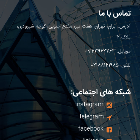
تماس با ما
آدرس: ایران، تهران، هفت تیر، مفتح جنوبی، کوچه شیرودی،
پلاک 2
موبایل:
09123962763
تلفن:
02188141985
شبکه های اجتماعی:
instagram
telegram
facebook