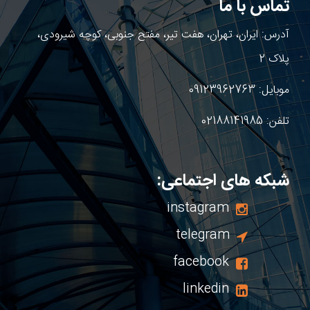
تماس با ما
آدرس: ایران، تهران، هفت تیر، مفتح جنوبی، کوچه شیرودی،
پلاک 2
موبایل:
09123962763
تلفن:
02188141985
شبکه های اجتماعی:
instagram
telegram
facebook
linkedin