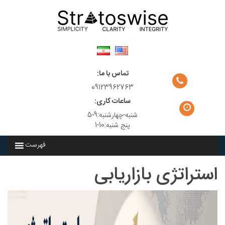
Ski
t
conten
تماس با ما:
09123962763
ساعات کاری:
شنبه-چهارشنبه:9-5
پنج شنبه:10-1
فهرست
استراتژی بازاریابی