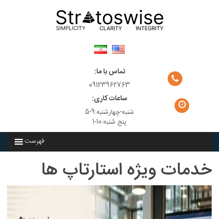
Ski
t
conten
تماس با ما:
09123962763
ساعات کاری:
شنبه-چهارشنبه:9-5
پنج شنبه:10-1
فهرست
خدمات ویژه استارتاپ ها