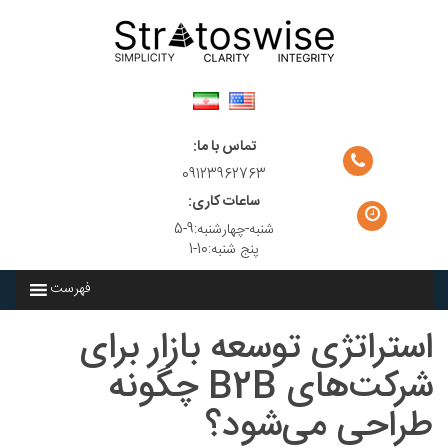
Ski
t
conten
تماس با ما:
09123962763
ساعات کاری:
شنبه-چهارشنبه:9-5
پنج شنبه:10-1
فهرست
استراتژی توسعه بازار برای
شرکت‌های B2B چگونه
طراحی می‌شود؟